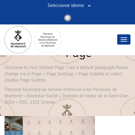
Default
Toggl
navig
Page
Welcome to Your Default Page. I am a default paragraph.Please
change me in Page > Page Settings > Page Subtitle or select
Disable Page Subtitle
Patronat Municipal de Serveis d'Atenció a les Persones de
Martorell
>
Benestar Social
>
Trobada de tardor de la Gent Gran
2024
>
DSC_1321 Grande