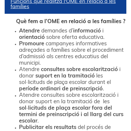
Funcions que realitza l'OME en relació a les
famílies
Què fem a l’OME en relació a les famílies ?
Atendre
demandes d’
informació
i
orientació
sobre oferta educativa.
Promoure
campanyes informatives
adreçades a famílies sobre el procediment
d’admissió als centres educatius del
municipi.
Atendre
consultes sobre escolarització
i
donar
suport en la tramitació
les
sol·licituds de plaça escolar durant el
període ordinari de preinscripció
.
Atendre consultes sobre escolarització i
donar suport en la tramitació de les
sol·licituds de plaça escolar fora del
termini de preinscripció i al llarg del curs
escolar
.
Publicitar els resultats
del procés de