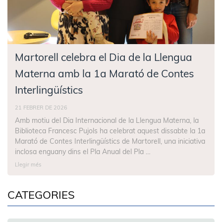
Martorell celebra el Dia de la Llengua
Materna amb la 1a Marató de Contes
Interlingüístics
21 FEBRER DE 2026
Amb motiu del Dia Internacional de la Llengua Materna, la
Biblioteca Francesc Pujols ha celebrat aquest dissabte la 1a
Marató de Contes Interlingüístics de Martorell, una iniciativa
inclosa enguany dins el Pla Anual del Pla …
Llegir més
CATEGORIES