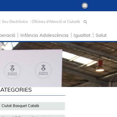
Seu Electrònica
Oficines d'Atenció al Ciutadà
peració
Infància Adolescència
Igualtat
Salut
ATEGORIES
Ciutat Basquet Català