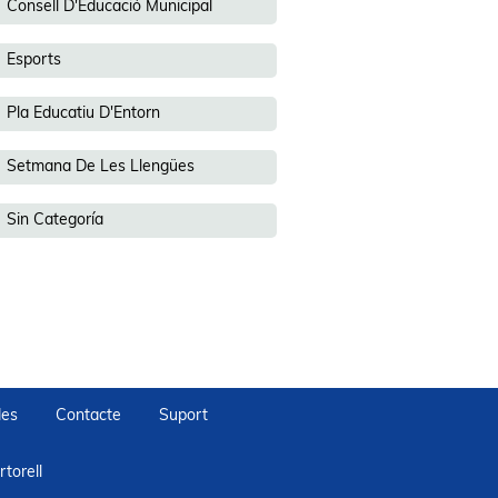
Consell D'Educació Municipal
Esports
Pla Educatiu D'Entorn
Setmana De Les Llengües
Sin Categoría
des
Contacte
Suport
torell