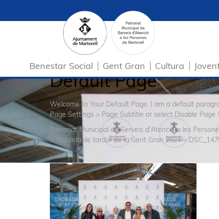
Benestar Social
Gent Gran
Cultura
Joven
Default Page
Welcome to Your Default Page. I am a default parag
Page Settings > Page Subtitle or select Disable Page 
Patronat Municipal de Serveis d'Atenció a les Persone
>
Trobada de tardor de la Gent Gran 2024
>
DSC_147