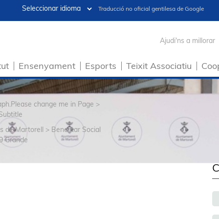
Traducció no oficial gentilesa de Google
Ajudi'ns a millorar
tut
Ensenyament
Esports
Teixit Associatiu
Coo
raph.Please change me in Page >
Subtitle
s de Martorell
>
Benestar Social
9 Grande
C