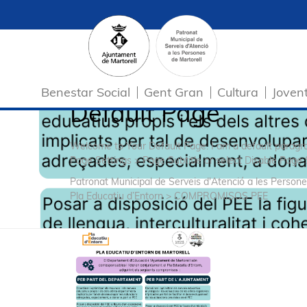
Benestar Social
Gent Gran
Cultura
Joven
Default Page
Welcome to Your Default Page. I am a default parag
Page Settings > Page Subtitle or select Disable Page 
Patronat Municipal de Serveis d'Atenció a les Persone
Pla Educatiu d’Entorn
>
COMPROMISOS PEE