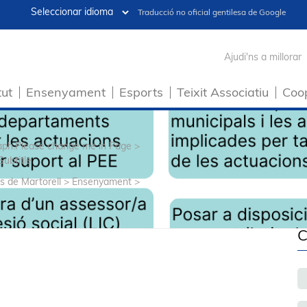
Traducció no oficial gentilesa de Google
Ajudi'ns a millorar
tut
Ensenyament
Esports
Teixit Associatiu
Coo
raph.Please change me in Page >
Subtitle
s de Martorell
>
Ensenyament
>
C