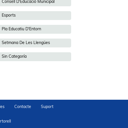
Consell D'Educació Municipal
Esports
Pla Educatiu D'Entorn
Setmana De Les Llengües
Sin Categoría
des
Contacte
Suport
torell