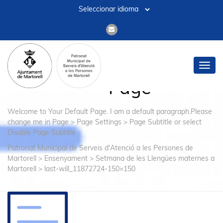
Default
Toggl
navig
Page
Welcome to Your Default Page. I am a default paragraph.Please
change me in Page > Page Settings > Page Subtitle or select
Disable Page Subtitle
Patronat Municipal de Serveis d'Atenció a les Persones de
Martorell
>
Ensenyament
>
Setmana de les Llengües maternes a
Martorell
>
last-will_11872724-150×150