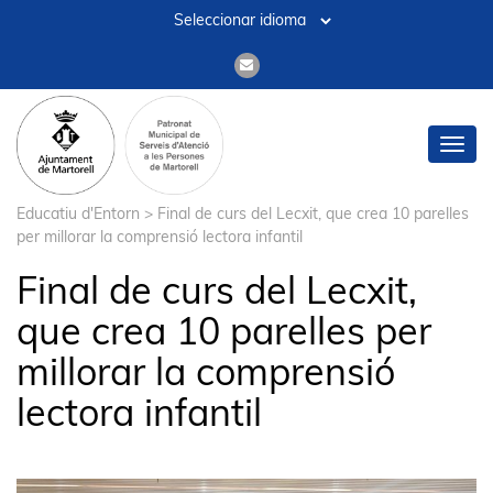
Patronat Municipal de
Toggl
Serveis d'Atenció a les
navig
Persones de Martorell
>
Pla
Educatiu d'Entorn
>
Final de curs del Lecxit, que crea 10 parelles
per millorar la comprensió lectora infantil
Final de curs del Lecxit,
que crea 10 parelles per
millorar la comprensió
lectora infantil