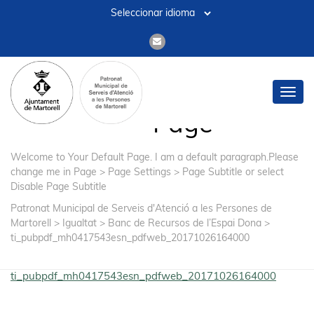
Default
Toggl
navig
Page
Welcome to Your Default Page. I am a default paragraph.Please
change me in Page > Page Settings > Page Subtitle or select
Disable Page Subtitle
Patronat Municipal de Serveis d'Atenció a les Persones de
Martorell
>
Igualtat
>
Banc de Recursos de l’Espai Dona
>
ti_pubpdf_mh0417543esn_pdfweb_20171026164000
ti_pubpdf_mh0417543esn_pdfweb_20171026164000