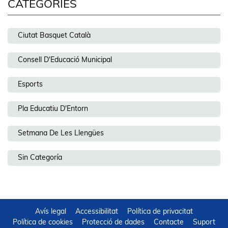
CATEGORIES
Ciutat Basquet Català
Consell D'Educació Municipal
Esports
Pla Educatiu D'Entorn
Setmana De Les Llengües
Sin Categoría
Avís legal
Accessibilitat
Política de privacitat
Política de cookies
Protecció de dades
Contacte
Suport