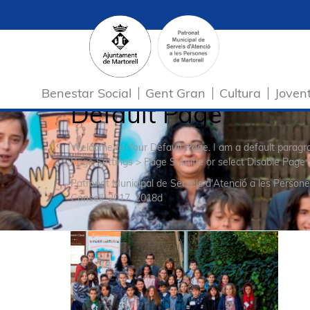
Benestar Social
Gent Gran
Cultura
Joven
Default Page
Welcome to Your Default Page. I am a default parag
Page Settings > Page Subtitle or select Disable Page 
Patronat Municipal de Serveis d'Atenció a les Persone
Consell_2017_2018d