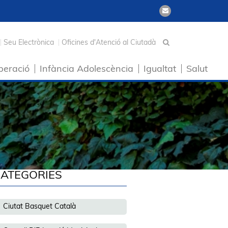
Seu Electrònica
Oficines d'Atenció al Ciutadà
peració
Infància Adolescència
Igualtat
Salut
ATEGORIES
Ciutat Basquet Català