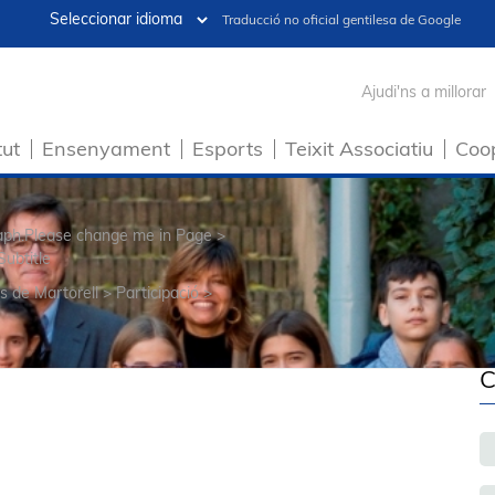
Traducció no oficial gentilesa de Google
Ajudi'ns a millorar
tut
Ensenyament
Esports
Teixit Associatiu
Coo
raph.Please change me in Page >
Subtitle
s de Martorell
>
Participació
>
C