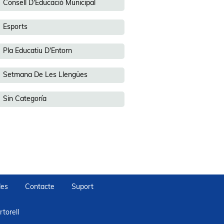
Consell D'Educació Municipal
Esports
Pla Educatiu D'Entorn
Setmana De Les Llengües
Sin Categoría
des
Contacte
Suport
torell