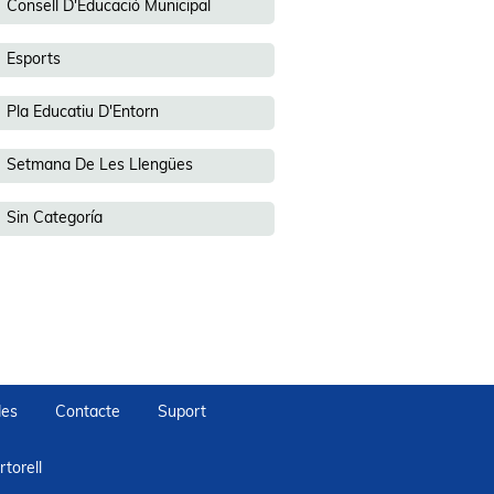
Consell D'Educació Municipal
Esports
Pla Educatiu D'Entorn
Setmana De Les Llengües
Sin Categoría
des
Contacte
Suport
torell