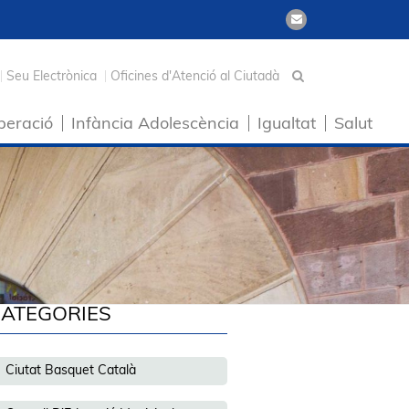
Seu Electrònica
Oficines d'Atenció al Ciutadà
peració
Infància Adolescència
Igualtat
Salut
ATEGORIES
Ciutat Basquet Català