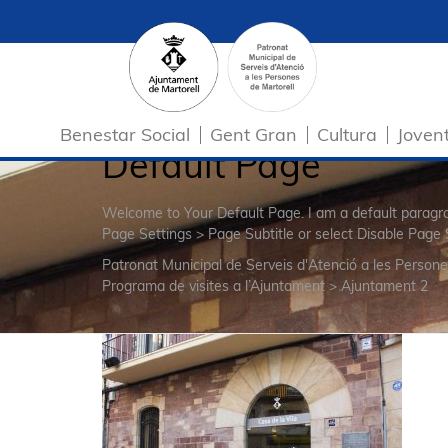
Benestar Social
Gent Gran
Cultura
Joven
Default Page
Welcome to Your Default Page. I am a default parag
Page Settings > Page Subtitle or select Disable Page 
Patronat Municipal de Serveis d'Atenció a les Persone
Programa de visites a l’Ajuntament
>
Ajuntament 2