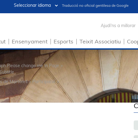
Traducció no oficial gentilesa de Google
Ajudi'ns a millorar
tut
Ensenyament
Esports
Teixit Associatiu
Coo
raph.Please change me in Page >
Subtitle
s de Martorell
>
Participació
>
C