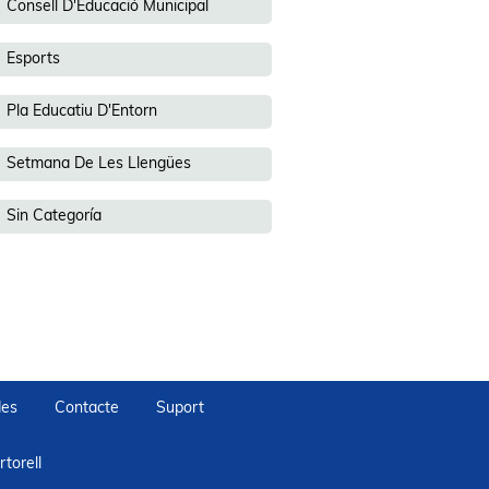
Consell D'Educació Municipal
Esports
Pla Educatiu D'Entorn
Setmana De Les Llengües
Sin Categoría
des
Contacte
Suport
torell