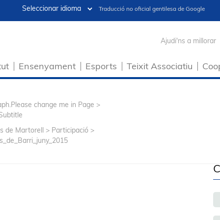
Traducció no oficial gentilesa de Google
Ajudi'ns a millorar
tut
Ensenyament
Esports
Teixit Associatiu
Coo
raph.Please change me in Page >
Subtitle
s de Martorell
>
Participació
>
s_de_Barri_juny_2015
C