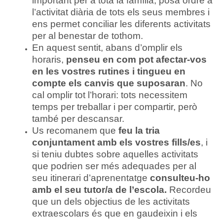
important per a tota la família, posa ordre a
l’activitat diària de tots els seus membres i
ens permet conciliar les diferents activitats
per al benestar de tothom.
En aquest sentit, abans d’omplir els
horaris,
penseu en
com pot afectar-vos
en les vostres rutines i tingueu en
compte els canvis
que suposaran
. No
cal omplir tot l’horari: tots necessitem
temps per treballar i per compartir, però
també per descansar.
Us recomanem que
feu la tria
conjuntament amb els vostres fills/
es
, i
si teniu dubtes sobre aquelles activitats
que podrien ser més adequades per al
seu itinerari d’aprenentatge
consulteu-ho
amb
el seu tutor/a de l’escola.
Recordeu
que un dels objectius de les activitats
extraescolars és que en gaudeixin i els