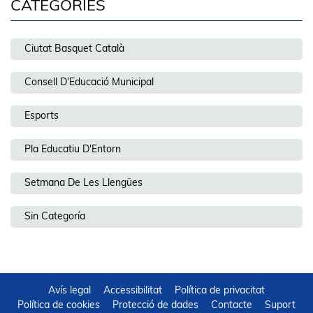
CATEGORIES
Ciutat Basquet Català
Consell D'Educació Municipal
Esports
Pla Educatiu D'Entorn
Setmana De Les Llengües
Sin Categoría
Avís legal
Accessibilitat
Política de privacitat
Política de cookies
Protecció de dades
Contacte
Suport