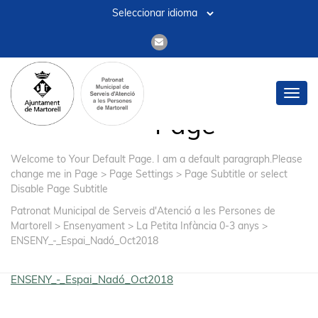
Default
Toggl
navig
Page
Welcome to Your Default Page. I am a default paragraph.Please
change me in Page > Page Settings > Page Subtitle or select
Disable Page Subtitle
Patronat Municipal de Serveis d'Atenció a les Persones de
Martorell
>
Ensenyament
>
La Petita Infància 0-3 anys
>
ENSENY_-_Espai_Nadó_Oct2018
ENSENY_-_Espai_Nadó_Oct2018