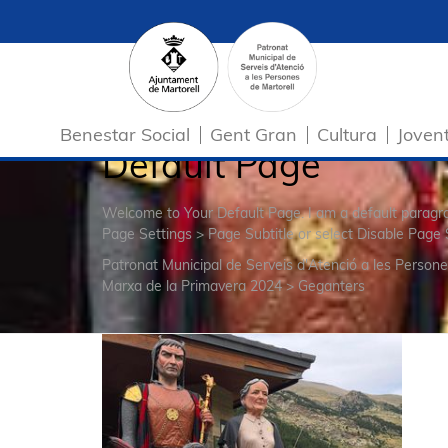
Benestar Social
Gent Gran
Cultura
Joven
Default Page
Welcome to Your Default Page. I am a default parag
Page Settings > Page Subtitle or select Disable Page 
Patronat Municipal de Serveis d'Atenció a les Persone
Marxa de la Primavera 2024
>
Geganters