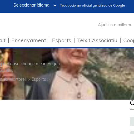
Traducció no oficial gentilesa de Google
Ajudi'ns a millorar
tut
Ensenyament
Esports
Teixit Associatiu
Coo
raph.Please change me in Page >
Subtitle
s de Martorell
>
Esports
>
C