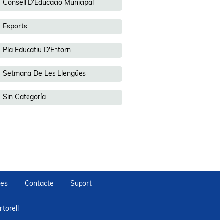
Consell D'Educació Municipal
Esports
Pla Educatiu D'Entorn
Setmana De Les Llengües
Sin Categoría
des
Contacte
Suport
torell